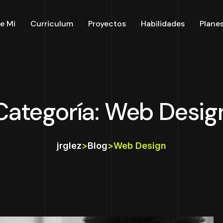
e Mi
Curriculum
Proyectos
Habilidades
Plane
Categoría: Web Desig
jrglez
>
Blog
>
Web Design