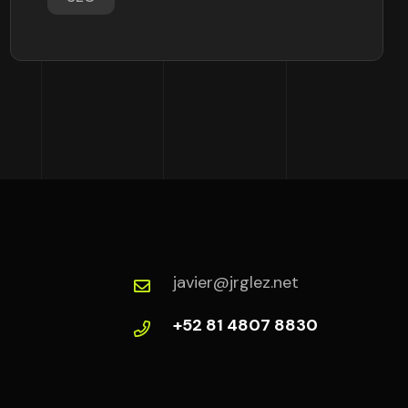
javier@jrglez.net
+52 81 4807 8830